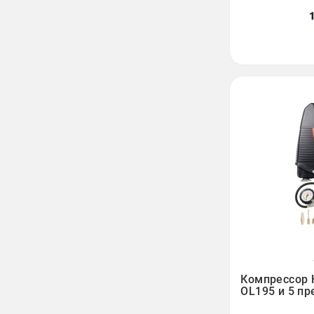

Компрессор
OL195 и 5 п