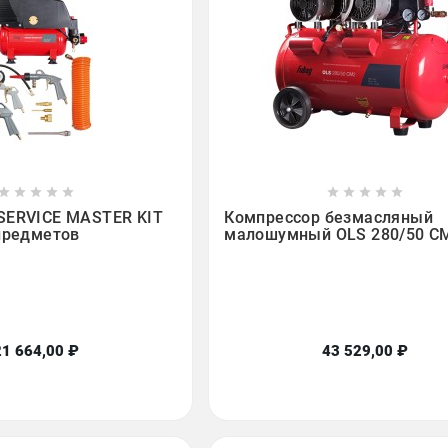

















SERVICE MASTER KIT
Компрессор безмасляный
 предметов
малошумный OLS 280/50 C
21 664,00 ₽
43 529,00 ₽