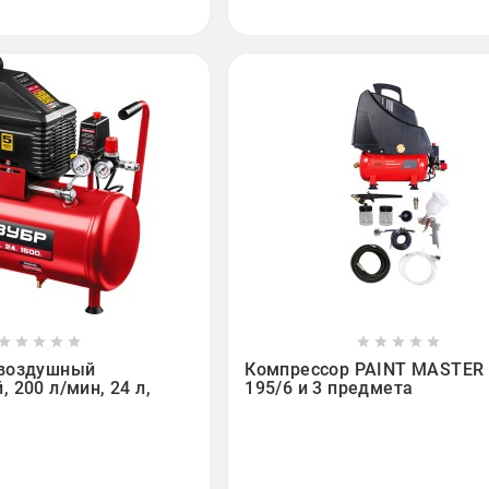

















 воздушный
Компрессор PAINT MASTER 
 200 л/мин, 24 л,
195/6 и 3 предмета