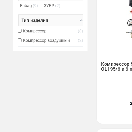
Fubag
9
ЗУБР
2
Тип изделия
Компрессор
8
Компрессор воздушный
2

Компрессор 
OL195/6 и 6