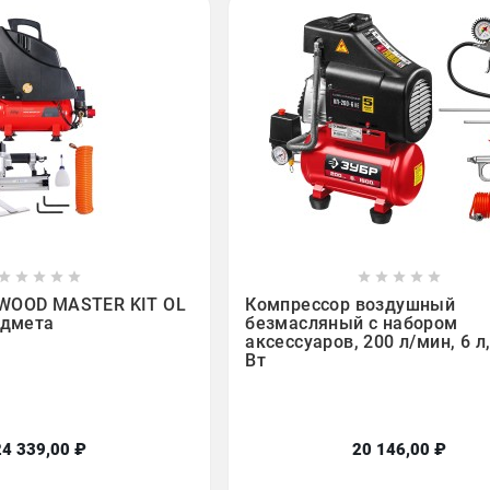

















WOOD MASTER KIT OL
Компрессор воздушный
едмета
безмасляный с набором
аксессуаров, 200 л/мин, 6 л
Вт
24 339,00 ₽
20 146,00 ₽