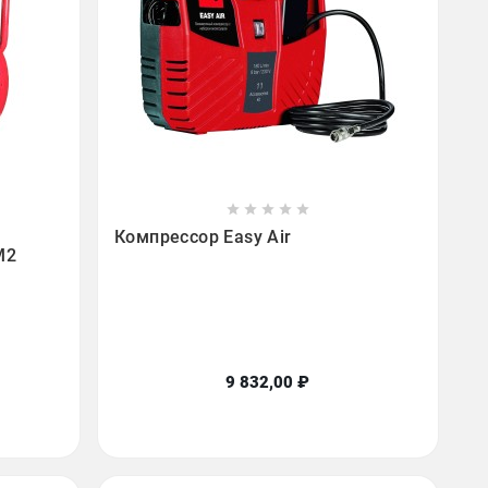









Компрессор Easy Air
M2
9 832,00 ₽