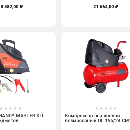
18 582,00 ₽
21 664,00 ₽

















 HANDY MASTER KIT
Компрессор поршневой
редметов
безмасляный OL 195/24 CM