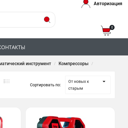
Авторизация
0
КОНТАКТЫ
матический инструмент
Компрессоры

От новых к
Сортировать по:
старым