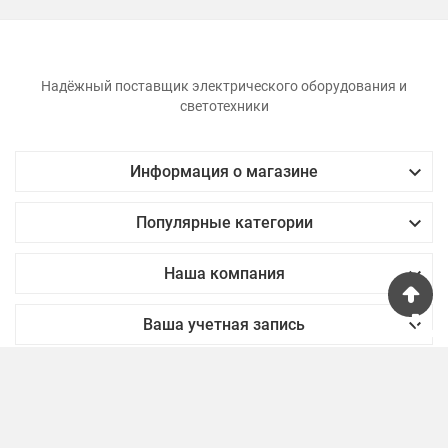
Надёжный поставщик электрического оборудования и
светотехники

Информация о магазине

Популярные категории

Наша компания
phone

Ваша учетная запись
© 2024 - smartHUB™ software