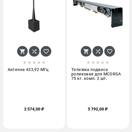
















Антенна 433,92 МГц
Тележка подвеса
роликовая для МCORSA
75 кг. комп. 2 шт.
2 574,00 ₽
5 792,00 ₽