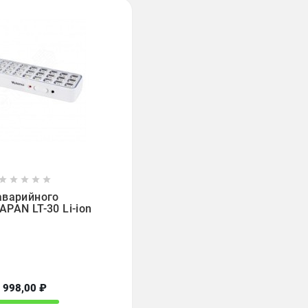








аварийного
PAN LT-30 Li-ion
998,00 ₽