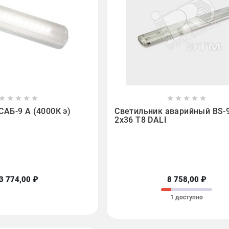

















АБ-9 А (4000К э)
Светильник аварийный BS-
2х36 Т8 DALI
3 774,00 ₽
8 758,00 ₽
1 доступно