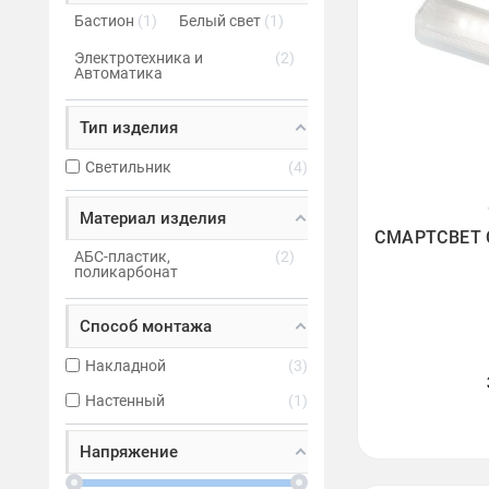
Бастион
1
Белый свет
1
Электротехника и
2
Автоматика
Тип изделия
Светильник
4
Материал изделия

СМАРТСВЕТ С
АБС-пластик,
2
поликарбонат
Способ монтажа
Накладной
3
Настенный
1
Напряжение