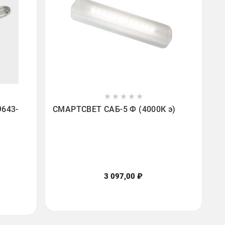









9643-
СМАРТСВЕТ САБ-5 Ф (4000К э)
3 097,00 ₽