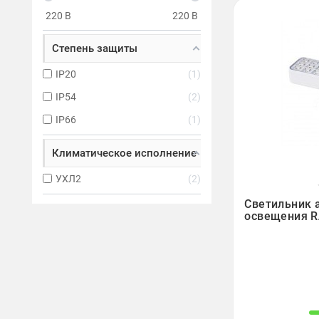
220
В
220
В
Степень защиты
IP20
1
IP54
2
IP66
1
Климатическое исполнение
УХЛ2
2

Светильник 
освещения RA