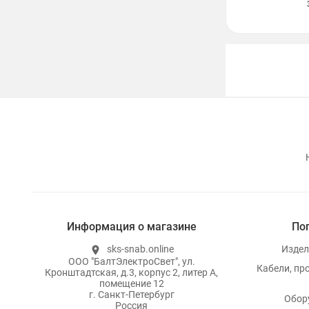
Информация о магазине
По
sks-snab.online
Издел
location_on
ООО "БалтЭлектроСвет", ул.
Кабели, пр
Кронштадтская, д.3, корпус 2, литер А,
помещение 12
г. Санкт-Петербург
Обор
Россия