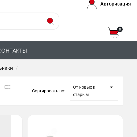
Авторизация
0
КОНТАКТЫ
ьники

От новых к
Сортировать по:
старым