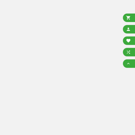




