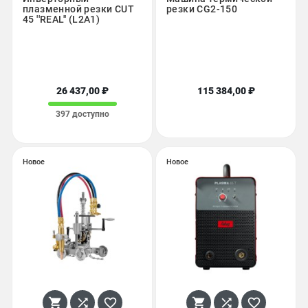
плазменной резки CUT
резки CG2-150
45 ''REAL'' (L2А1)
26 437,00 ₽
115 384,00 ₽
397 доступно
Новое
Новое





