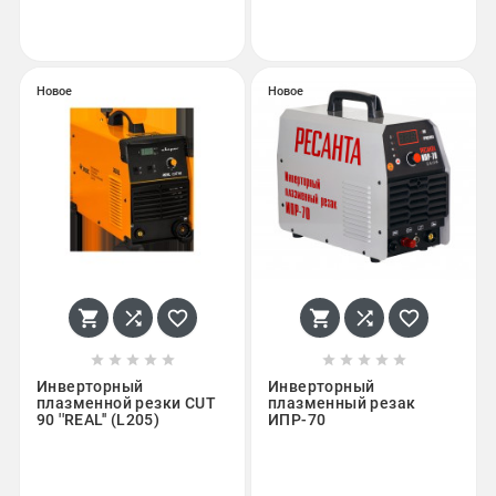
Новое
Новое
















Инверторный
Инверторный
плазменной резки CUT
плазменный резак
90 ''REAL'' (L205)
ИПР-70