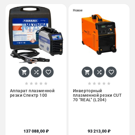
Новое
Новое
















Аппарат плазменной
Инверторный
резки Спектр 100
плазменной резки CUT
70 ''REAL'' (L204)
137 088,00 ₽
93 213,00 ₽