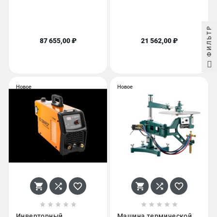
ФИЛЬТР
87 655,00 ₽
21 562,00 ₽
Новое
Новое
















Инверторный
Машина термической