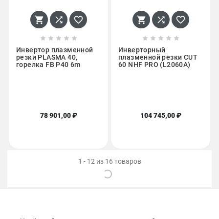
















Инвертор плазменной
Инверторный
резки PLASMA 40,
плазменной резки CUT
горелка FB P40 6m
60 NHF PRO (L2060A)
78 901,00 ₽
104 745,00 ₽
1 - 12 из 16 товаров