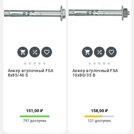
















Анкер втулочный FSA
Анкер втулочный FSA
8х85/40 S
10х80/35 B
151,00 ₽
158,00 ₽
797 доступно
121 доступно